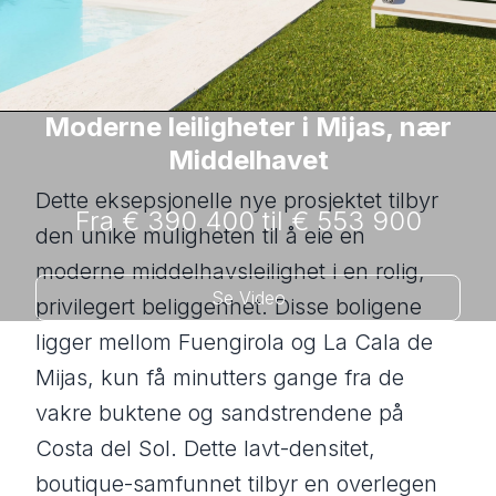
Moderne leiligheter i Mijas, nær
Middelhavet
Dette eksepsjonelle nye prosjektet tilbyr
Fra € 390 400 til € 553 900
den unike muligheten til å eie en
moderne middelhavsleilighet i en rolig,
Se Video
privilegert beliggenhet. Disse boligene
ligger mellom Fuengirola og La Cala de
Mijas, kun få minutters gange fra de
vakre buktene og sandstrendene på
Costa del Sol. Dette lavt-densitet,
boutique-samfunnet tilbyr en overlegen