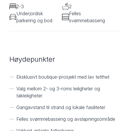
2-3
2
Underjordisk
Felles
parkering og bod
svømmebasseng
Høydepunkter
—
Eksklusivt boutique-prosjekt med lav tetthet
—
Valg mellom 2- og 3-roms leiligheter og
takleiligheter
—
Gangavstand til strand og lokale fasiliteter
—
Felles svømmebasseng og avslapningsområde
—
Vakkert anlagte felleshager