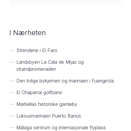
I Nærheten
—
Strendene i El Faro
—
Landsbyen La Cala de Mijas og
strandpromenaden
—
Den livlige bykjernen og marinaen i Fuengirola
—
El Chaparral golfbane
—
Marbellas historiske gamleby
—
Luksusmarinaen Puerto Banús
—
Málaga sentrum og internasjonale flyplass