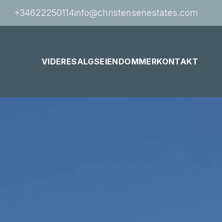
+34622250114
info@christensenestates.com
VIDERESALGSEIENDOMMER
KONTAKT