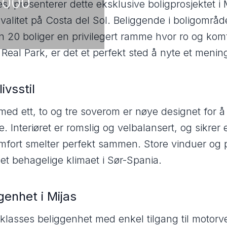
 000
s, presenterer dette eksklusive boligprosjektet i 
valitet på Costa del Sol. Beliggende i boligområdet
n 20 boliger en privilegert ramme hvor ro og komf
eal Park, er det et perfekt sted å nyte et menings
ivsstil
 med ett, to og tre soverom er nøye designet for 
e. Interiøret er romslig og velbalansert, og sikre
ort smelter perfekt sammen. Store vinduer og pr
det behagelige klimaet i Sør-Spania.
genhet i Mijas
teklasses beliggenhet med enkel tilgang til motor