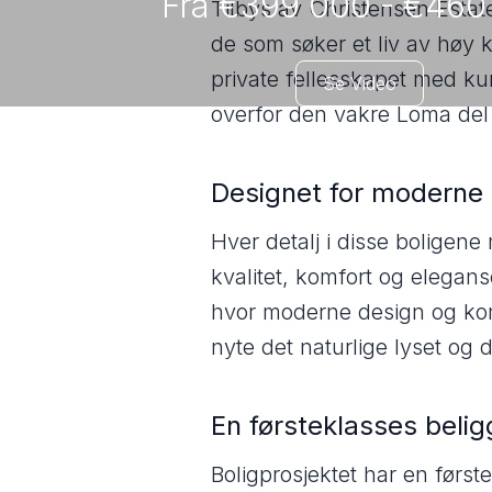
Fra €399 000 - €460
Tilbys av Christensen Estate
de som søker et liv av høy k
private fellesskapet med ku
Se Video
overfor den vakre Loma del R
Designet for moderne l
Hver detalj i disse boligene
kvalitet, komfort og elegans
hvor moderne design og komf
nyte det naturlige lyset og 
En førsteklasses belig
Boligprosjektet har en førs