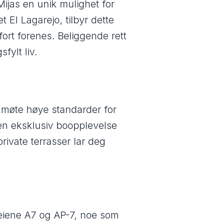
Mijas en unik mulighet for
 El Lagarejo, tilbyr dette
ort forenes. Beliggende rett
fylt liv.
å møte høye standarder for
r en eksklusiv boopplevelse
ivate terrasser lar deg
veiene A7 og AP-7, noe som